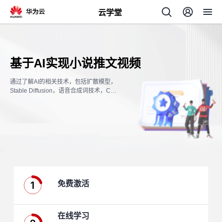
云学堂
返
回
基于AI实现小说推文视频
通过了解AI的相关技术，包括扩散模型，
Stable Diffusion，语音合成词技术，Co
mfyui，体验AI的强大能力从而应用到工
作中。
AI
学
专
习
题
1
免费激活
中
心
在线学习