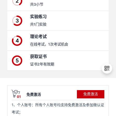
2
共3小节
学
实验练习
3
习
在
共1门实验
路
线
云
理论考试
4
在线考试，1次考试机会
径
课
实
我
获取证书
程
验
的
我
5
证书2年有效期
活
的
伙
动
关
退
免费激活
免费激活
出
云
注
伴
01
登
1、个人账号：所有个人账号均支持免费激活及参加微认证
录
查
认
赋
考试；