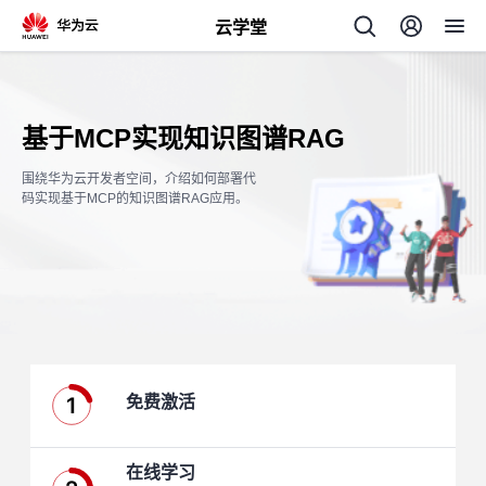
云学堂
返
回
基于MCP实现知识图谱RAG
围绕华为云开发者空间，介绍如何部署代
码实现基于MCP的知识图谱RAG应用。
AI
学
专
习
题
1
免费激活
中
心
在线学习