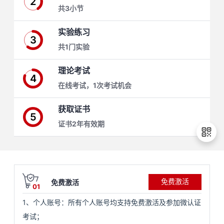
2
共3小节
学
实验练习
3
习
在
共1门实验
路
线
云
理论考试
4
在线考试，1次考试机会
径
课
实
我
获取证书
程
验
的
我
5
证书2年有效期
活
的
伙
动
关
退
免费激活
免费激活
出
云
注
伴
01
登
1、个人账号：所有个人账号均支持免费激活及参加微认证
录
查
认
赋
考试；