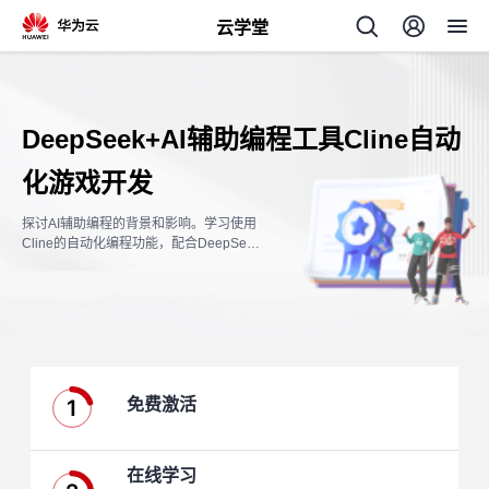
云学堂
返
回
DeepSeek+AI辅助编程工具Cline自动
化游戏开发
探讨AI辅助编程的背景和影响。学习使用
Cline的自动化编程功能，配合DeepSee
AI
k大模型的代码生成能力，尝试利用该功
能开发一款小游戏。
学
专
习
题
1
免费激活
中
心
在线学习