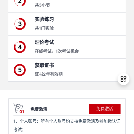
2
共3小节
学
实验练习
3
习
在
共1门实验
路
线
云
理论考试
4
在线考试，1次考试机会
径
课
实
我
获取证书
程
验
的
我
5
证书2年有效期
活
的
伙
动
关
退
免费激活
免费激活
出
云
注
伴
01
登
1、个人账号：所有个人账号均支持免费激活及参加微认证
录
查
认
赋
考试；