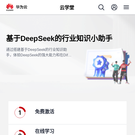
云学堂
返
回
基于DeepSeek的行业知识小助手
通过搭建基于DeepSeek的行业知识助
手，体验DeepSeek的强大能力和在Dify
中搭建AI应用的便捷。
AI
学
专
习
题
1
免费激活
中
心
在线学习