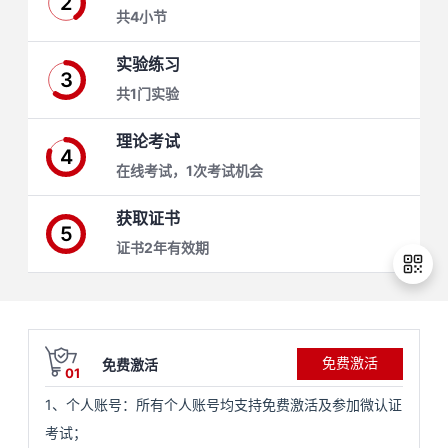
2
共4小节
学
实验练习
3
习
在
共1门实验
路
线
云
理论考试
4
在线考试，1次考试机会
径
课
实
我
获取证书
程
验
的
我
5
证书2年有效期
活
的
伙
动
关
退
免费激活
免费激活
出
云
注
伴
01
登
1、个人账号：所有个人账号均支持免费激活及参加微认证
录
查
认
赋
考试；